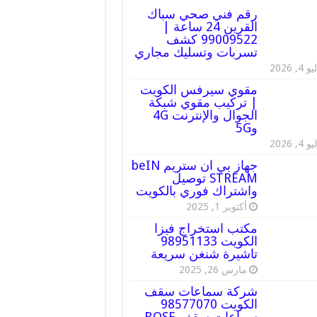
رقم فني صحي سباك
القرين 24 ساعة |
99009522 كشف
تسربات وتسليك مجاري
 4, 2026
مقوي سيرفس الكويت
| تركيب مقوي شبكة
الجوال والإنترنت 4G
و5G
 4, 2026
جهاز بي ان ستريم beIN
STREAM توصيل
واشتراك فوري بالكويت
أكتوبر 1, 2025
مكتب استخراج فيزا
الكويت 98951133
تاشيرة شنغن سريعة
مارس 26, 2025
شركة سماعات سقف
الكويت 98577070
سماعات سقف BOSE