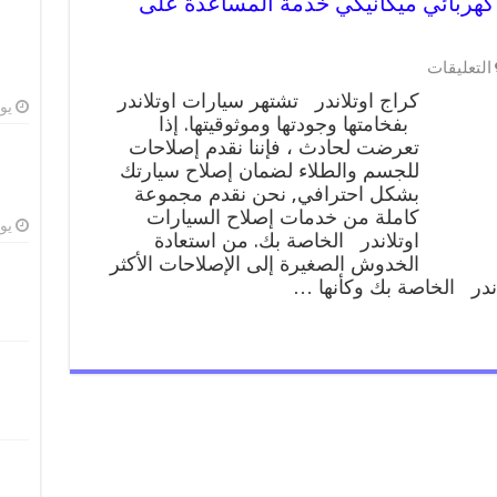
ندر 99009551 ورشة كهربائي ميكانيكي خدمة المساعدة على
على
التعليقات
كراج
كراج اوتلاندر تشتهر سيارات اوتلاندر
اوتلاندر
يوليو
بفخامتها وجودتها وموثوقيتها. إذا
99009551
تعرضت لحادث ، فإننا نقدم إصلاحات
ورشة
كهربائي
للجسم والطلاء لضمان إصلاح سيارتك
ميكانيكي
بشكل احترافي, نحن نقدم مجموعة
خدمة
كاملة من خدمات إصلاح السيارات
المساعدة
يوليو
اوتلاندر الخاصة بك. من استعادة
على
الخدوش الصغيرة إلى الإصلاحات الأكثر
الطريق
ندر الخاصة بك وكأنها …
مغلقة