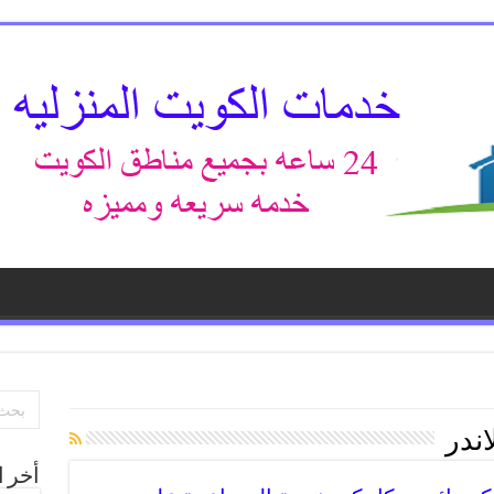
ندر
أخر ا