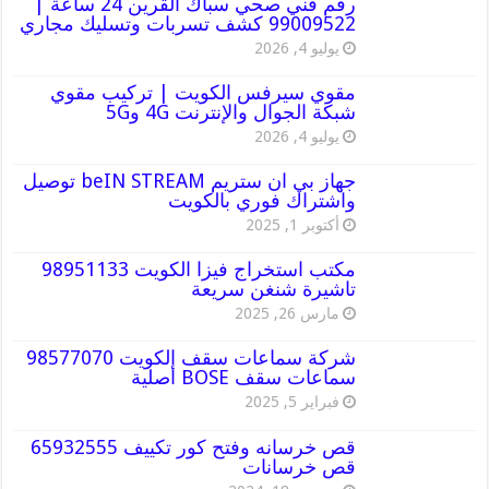
رقم فني صحي سباك القرين 24 ساعة |
99009522 كشف تسربات وتسليك مجاري
يوليو 4, 2026
مقوي سيرفس الكويت | تركيب مقوي
شبكة الجوال والإنترنت 4G و5G
يوليو 4, 2026
جهاز بي ان ستريم beIN STREAM توصيل
واشتراك فوري بالكويت
أكتوبر 1, 2025
مكتب استخراج فيزا الكويت 98951133
تاشيرة شنغن سريعة
مارس 26, 2025
شركة سماعات سقف الكويت 98577070
سماعات سقف BOSE أصلية
فبراير 5, 2025
قص خرسانه وفتح كور تكييف 65932555
قص خرسانات