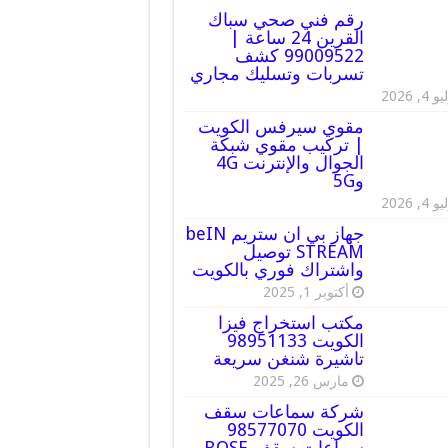
رقم فني صحي سباك
القرين 24 ساعة |
99009522 كشف
تسربات وتسليك مجاري
 4, 2026
مقوي سيرفس الكويت
| تركيب مقوي شبكة
الجوال والإنترنت 4G
و5G
 4, 2026
جهاز بي ان ستريم beIN
STREAM توصيل
واشتراك فوري بالكويت
أكتوبر 1, 2025
مكتب استخراج فيزا
الكويت 98951133
تاشيرة شنغن سريعة
مارس 26, 2025
شركة سماعات سقف
الكويت 98577070
سماعات سقف BOSE