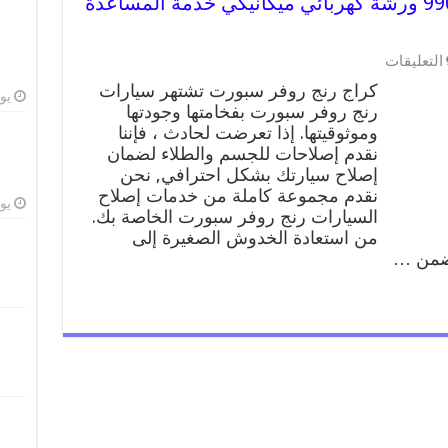
كراج رنج روفر سبورت 99009551 ورشة كهربائي ميكانيكي خدمة المساعدة
على
التعليقات
كراج
كراج رنج روفر سبورت تشتهر سيارات
رنج
يوليو
رنج روفر سبورت بفخامتها وجودتها
روفر
وموثوقيتها. إذا تعرضت لحادث ، فإننا
سبورت
99009551
نقدم إصلاحات للجسم والطلاء لضمان
ورشة
إصلاح سيارتك بشكل احترافي, نحن
كهربائي
نقدم مجموعة كاملة من خدمات إصلاح
ميكانيكي
يوليو
السيارات رنج روفر سبورت الخاصة بك.
خدمة
من استعادة الخدوش الصغيرة إلى
المساعدة
نضمن …
على
الطريق
مغلقة