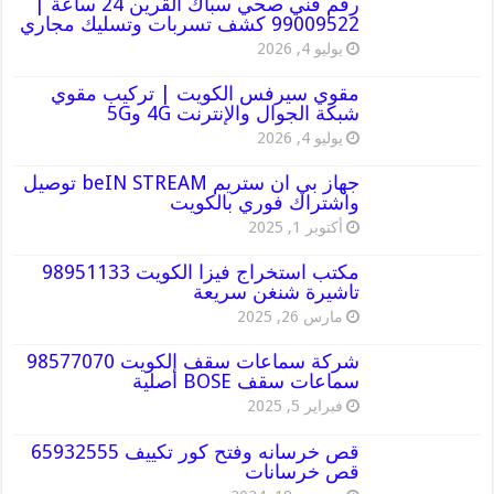
رقم فني صحي سباك القرين 24 ساعة |
99009522 كشف تسربات وتسليك مجاري
يوليو 4, 2026
مقوي سيرفس الكويت | تركيب مقوي
شبكة الجوال والإنترنت 4G و5G
يوليو 4, 2026
جهاز بي ان ستريم beIN STREAM توصيل
واشتراك فوري بالكويت
أكتوبر 1, 2025
مكتب استخراج فيزا الكويت 98951133
تاشيرة شنغن سريعة
مارس 26, 2025
شركة سماعات سقف الكويت 98577070
سماعات سقف BOSE أصلية
فبراير 5, 2025
قص خرسانه وفتح كور تكييف 65932555
قص خرسانات