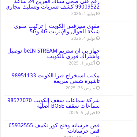
رقم فني صحي سباك القرين 24 ساعة |
99009522 كشف تسربات وتسليك مجاري
يوليو 4, 2026
مقوي سيرفس الكويت | تركيب مقوي
شبكة الجوال والإنترنت 4G و5G
يوليو 4, 2026
جهاز بي ان ستريم beIN STREAM توصيل
واشتراك فوري بالكويت
أكتوبر 1, 2025
مكتب استخراج فيزا الكويت 98951133
تاشيرة شنغن سريعة
مارس 26, 2025
شركة سماعات سقف الكويت 98577070
سماعات سقف BOSE أصلية
فبراير 5, 2025
قص خرسانه وفتح كور تكييف 65932555
قص خرسانات