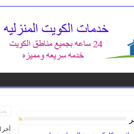
ر
أخر ا