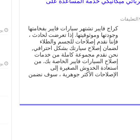
990095 ورشة كهربائي ميكانيكي خدمة المساعدة على
على
التعليقات
كراج
كراج فايبر تشتهر سيارات فايبر بفخامتها
فايبر
يوليو
وجودتها وموثوقيتها. إذا تعرضت لحادث ،
99009551
فإننا نقدم إصلاحات للجسم والطلاء
ورشة
كهربائي
لضمان إصلاح سيارتك بشكل احترافي,
ميكانيكي
نحن نقدم مجموعة كاملة من خدمات
خدمة
إصلاح السيارات فايبر الخاصة بك. من
المساعدة
يوليو
استعادة الخدوش الصغيرة إلى
على
الإصلاحات الأكثر جوهرية ، سوف نضمن
الطريق
مغلقة