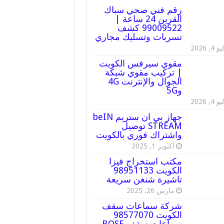
رقم فني صحي سباك
القرين 24 ساعة |
99009522 كشف
تسربات وتسليك مجاري
 4, 2026
مقوي سيرفس الكويت
| تركيب مقوي شبكة
الجوال والإنترنت 4G
و5G
 4, 2026
جهاز بي ان ستريم beIN
STREAM توصيل
واشتراك فوري بالكويت
أكتوبر 1, 2025
مكتب استخراج فيزا
الكويت 98951133
تاشيرة شنغن سريعة
مارس 26, 2025
شركة سماعات سقف
الكويت 98577070
سماعات سقف BOSE