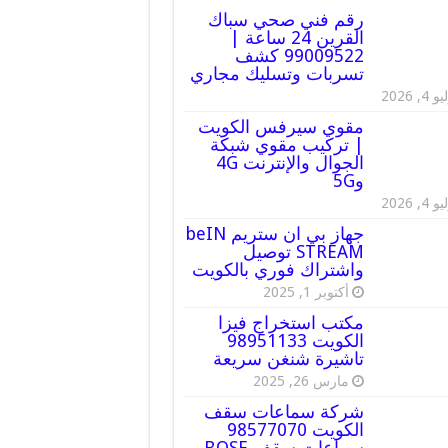
رقم فني صحي سباك
القرين 24 ساعة |
99009522 كشف
تسربات وتسليك مجاري
 4, 2026
مقوي سيرفس الكويت
| تركيب مقوي شبكة
الجوال والإنترنت 4G
و5G
 4, 2026
جهاز بي ان ستريم beIN
STREAM توصيل
واشتراك فوري بالكويت
أكتوبر 1, 2025
مكتب استخراج فيزا
الكويت 98951133
تاشيرة شنغن سريعة
مارس 26, 2025
شركة سماعات سقف
الكويت 98577070
سماعات سقف BOSE