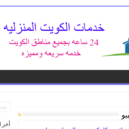
بو
أخر ا