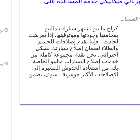
99009551 ورشة كهربائي ميكانيكي خدمة المساعدة على
على
التعليقات
كراج
كراج ماليبو تشتهر سيارات ماليبو
ماليبو
يوليو
بفخامتها وجودتها وموثوقيتها. إذا تعرضت
99009551
لحادث ، فإننا نقدم إصلاحات للجسم
ورشة
كهربائي
والطلاء لضمان إصلاح سيارتك بشكل
ميكانيكي
احترافي, نحن نقدم مجموعة كاملة من
خدمة
خدمات إصلاح السيارات ماليبو الخاصة
المساعدة
يوليو
بك. من استعادة الخدوش الصغيرة إلى
على
الإصلاحات الأكثر جوهرية ، سوف نضمن
الطريق
مغلقة