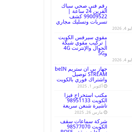
رقم فني صحي سباك
القرين 24 ساعة |
99009522 كشف
تسربات وتسليك مجاري
 4, 2026
مقوي سيرفس الكويت
| تركيب مقوي شبكة
الجوال والإنترنت 4G
و5G
 4, 2026
جهاز بي ان ستريم beIN
STREAM توصيل
واشتراك فوري بالكويت
أكتوبر 1, 2025
مكتب استخراج فيزا
الكويت 98951133
تاشيرة شنغن سريعة
مارس 26, 2025
شركة سماعات سقف
الكويت 98577070
سماعات سقف BOSE