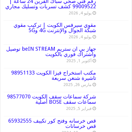
رقم فني صحي سباك القرين 24 ساعة |
99009522 كشف تسربات وتسليك مجاري
يوليو 4, 2026
مقوي سيرفس الكويت | تركيب مقوي
شبكة الجوال والإنترنت 4G و5G
يوليو 4, 2026
جهاز بي ان ستريم beIN STREAM توصيل
واشتراك فوري بالكويت
أكتوبر 1, 2025
مكتب استخراج فيزا الكويت 98951133
تاشيرة شنغن سريعة
مارس 26, 2025
شركة سماعات سقف الكويت 98577070
سماعات سقف BOSE أصلية
فبراير 5, 2025
قص خرسانه وفتح كور تكييف 65932555
قص خرسانات