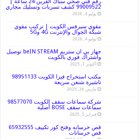
رقم فني صحي سباك القرين 24 ساعة |
99009522 كشف تسربات وتسليك مجاري
يوليو 4, 2026
مقوي سيرفس الكويت | تركيب مقوي
شبكة الجوال والإنترنت 4G و5G
يوليو 4, 2026
جهاز بي ان ستريم beIN STREAM توصيل
واشتراك فوري بالكويت
أكتوبر 1, 2025
مكتب استخراج فيزا الكويت 98951133
تاشيرة شنغن سريعة
مارس 26, 2025
شركة سماعات سقف الكويت 98577070
سماعات سقف BOSE أصلية
فبراير 5, 2025
قص خرسانه وفتح كور تكييف 65932555
قص خرسانات