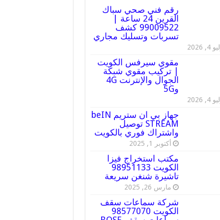
رقم فني صحي سباك
القرين 24 ساعة |
99009522 كشف
تسربات وتسليك مجاري
 4, 2026
مقوي سيرفس الكويت
| تركيب مقوي شبكة
الجوال والإنترنت 4G
و5G
 4, 2026
جهاز بي ان ستريم beIN
STREAM توصيل
واشتراك فوري بالكويت
أكتوبر 1, 2025
مكتب استخراج فيزا
الكويت 98951133
تاشيرة شنغن سريعة
مارس 26, 2025
شركة سماعات سقف
الكويت 98577070
سماعات سقف BOSE