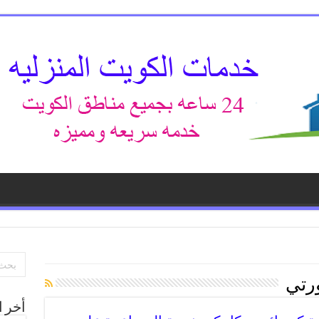
رتي
أخر ا