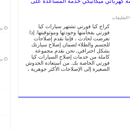
ا فورتي 99009551 ورشة كهربائي ميكانيكي خدمة المساعدة على
على
التعليقات
كراج
كراج كيا فورتي تشتهر سيارات كيا
كيا
يوليو
فورتي بفخامتها وجودتها وموثوقيتها. إذا
فورتي
تعرضت لحادث ، فإننا نقدم إصلاحات
99009551
ورشة
للجسم والطلاء لضمان إصلاح سيارتك
كهربائي
بشكل احترافي, نحن نقدم مجموعة
ميكانيكي
كاملة من خدمات إصلاح السيارات كيا
خدمة
يوليو
فورتي الخاصة بك. من استعادة الخدوش
المساعدة
الصغيرة إلى الإصلاحات الأكثر جوهرية ،
على
الطريق
مغلقة