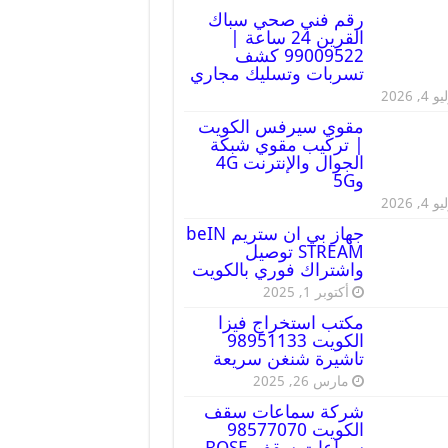
رقم فني صحي سباك
القرين 24 ساعة |
99009522 كشف
تسربات وتسليك مجاري
 4, 2026
مقوي سيرفس الكويت
| تركيب مقوي شبكة
الجوال والإنترنت 4G
و5G
 4, 2026
جهاز بي ان ستريم beIN
STREAM توصيل
واشتراك فوري بالكويت
أكتوبر 1, 2025
مكتب استخراج فيزا
الكويت 98951133
تاشيرة شنغن سريعة
مارس 26, 2025
شركة سماعات سقف
الكويت 98577070
سماعات سقف BOSE