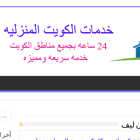
 ليف
أخر ا