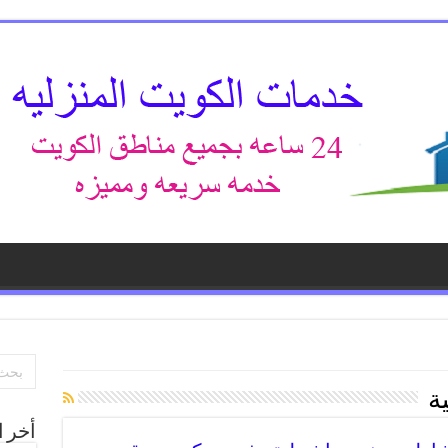
ة
أخر ا