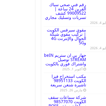
رقم فني صحي سباك
القرين 24 ساعة |
99009522 كشف
تسربات وتسليك مجاري
 4, 2026
مقوي سيرفس الكويت
| تركيب مقوي شبكة
الجوال والإنترنت 4G
و5G
 4, 2026
جهاز بي ان ستريم beIN
STREAM توصيل
واشتراك فوري بالكويت
أكتوبر 1, 2025
مكتب استخراج فيزا
الكويت 98951133
تاشيرة شنغن سريعة
مارس 26, 2025
شركة سماعات سقف
الكويت 98577070
سماعات سقف BOSE