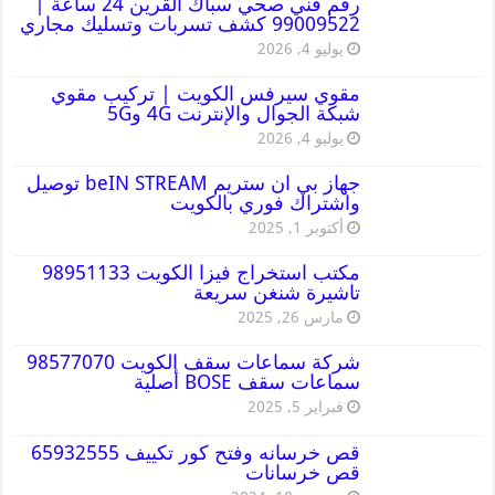
رقم فني صحي سباك القرين 24 ساعة |
99009522 كشف تسربات وتسليك مجاري
يوليو 4, 2026
مقوي سيرفس الكويت | تركيب مقوي
شبكة الجوال والإنترنت 4G و5G
يوليو 4, 2026
جهاز بي ان ستريم beIN STREAM توصيل
واشتراك فوري بالكويت
أكتوبر 1, 2025
مكتب استخراج فيزا الكويت 98951133
تاشيرة شنغن سريعة
مارس 26, 2025
شركة سماعات سقف الكويت 98577070
سماعات سقف BOSE أصلية
فبراير 5, 2025
قص خرسانه وفتح كور تكييف 65932555
قص خرسانات