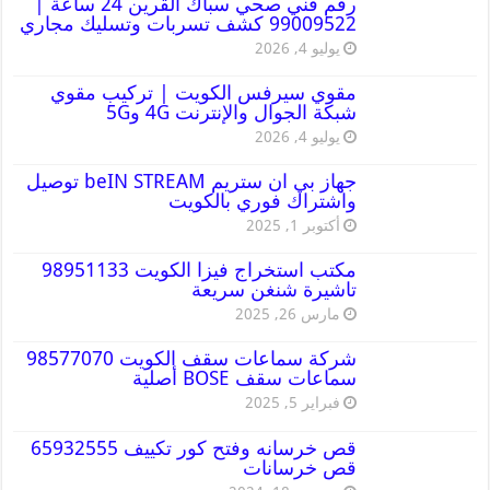
رقم فني صحي سباك القرين 24 ساعة |
99009522 كشف تسربات وتسليك مجاري
يوليو 4, 2026
مقوي سيرفس الكويت | تركيب مقوي
شبكة الجوال والإنترنت 4G و5G
يوليو 4, 2026
جهاز بي ان ستريم beIN STREAM توصيل
واشتراك فوري بالكويت
أكتوبر 1, 2025
مكتب استخراج فيزا الكويت 98951133
تاشيرة شنغن سريعة
مارس 26, 2025
شركة سماعات سقف الكويت 98577070
سماعات سقف BOSE أصلية
فبراير 5, 2025
قص خرسانه وفتح كور تكييف 65932555
قص خرسانات