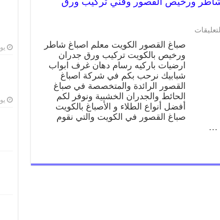
ور 66405052 صباغ شاطر ورخيص القصور وفني تركيب ورق
على
لتعليقات
صباغ
صباغ القصور الكويت معلم اصباغ شاطر
القصور
يوليو
ورخيص بالكويت تركيب ورق جدران
66405052
ارضيات باركيه رسام دهان غرف ابواب
صباغ
شاطر
شبابيك نرحب بكم في شركة اصباغ
ورخيص
القصور الرائدة والمتخصصة في صباغ
القصور
الحائط والجدران الخشبية ونوفر لكم
وفني
يوليو
أفضل أنواع الطلاء و الأصباغ بالكويت
تركيب
صباغ القصور في الكويت والتي نقوم
ورق
 …
جدران
مغلقة