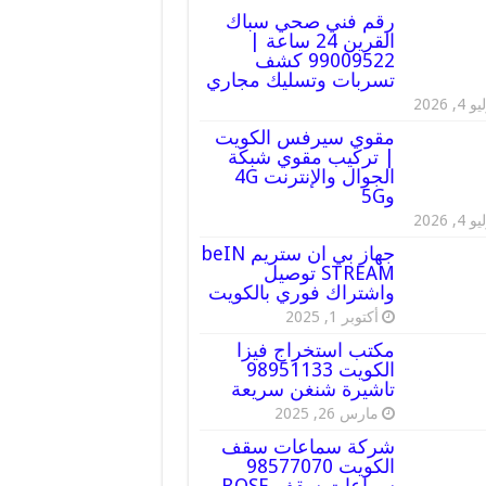
رقم فني صحي سباك
القرين 24 ساعة |
99009522 كشف
تسربات وتسليك مجاري
 4, 2026
مقوي سيرفس الكويت
| تركيب مقوي شبكة
الجوال والإنترنت 4G
و5G
 4, 2026
جهاز بي ان ستريم beIN
STREAM توصيل
واشتراك فوري بالكويت
أكتوبر 1, 2025
مكتب استخراج فيزا
الكويت 98951133
تاشيرة شنغن سريعة
مارس 26, 2025
شركة سماعات سقف
الكويت 98577070
سماعات سقف BOSE