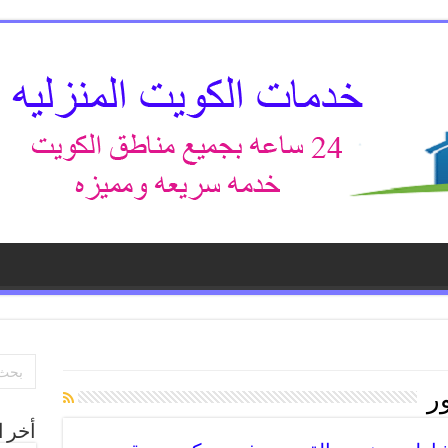
ر
أخر ا