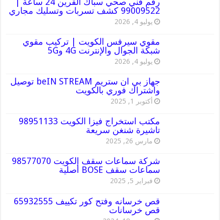
رقم فني صحي سباك القرين 24 ساعة |
99009522 كشف تسربات وتسليك مجاري
يوليو 4, 2026
مقوي سيرفس الكويت | تركيب مقوي
شبكة الجوال والإنترنت 4G و5G
يوليو 4, 2026
جهاز بي ان ستريم beIN STREAM توصيل
واشتراك فوري بالكويت
أكتوبر 1, 2025
مكتب استخراج فيزا الكويت 98951133
تاشيرة شنغن سريعة
مارس 26, 2025
شركة سماعات سقف الكويت 98577070
سماعات سقف BOSE أصلية
فبراير 5, 2025
قص خرسانه وفتح كور تكييف 65932555
قص خرسانات