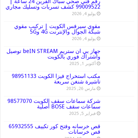
رقم فني صحي سباك القرين 24 ساعة |
99009522 كشف تسربات وتسليك مجاري
يوليو 4, 2026
مقوي سيرفس الكويت | تركيب مقوي
شبكة الجوال والإنترنت 4G و5G
يوليو 4, 2026
جهاز بي ان ستريم beIN STREAM توصيل
واشتراك فوري بالكويت
أكتوبر 1, 2025
مكتب استخراج فيزا الكويت 98951133
تاشيرة شنغن سريعة
مارس 26, 2025
شركة سماعات سقف الكويت 98577070
سماعات سقف BOSE أصلية
فبراير 5, 2025
قص خرسانه وفتح كور تكييف 65932555
قص خرسانات