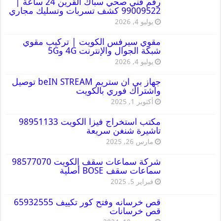
رقم فني صحي سباك القرين 24 ساعة |
99009522 كشف تسربات وتسليك مجاري
يوليو 4, 2026
مقوي سيرفس الكويت | تركيب مقوي
شبكة الجوال والإنترنت 4G و5G
يوليو 4, 2026
جهاز بي ان ستريم beIN STREAM توصيل
واشتراك فوري بالكويت
أكتوبر 1, 2025
مكتب استخراج فيزا الكويت 98951133
تاشيرة شنغن سريعة
مارس 26, 2025
شركة سماعات سقف الكويت 98577070
سماعات سقف BOSE أصلية
فبراير 5, 2025
قص خرسانه وفتح كور تكييف 65932555
قص خرسانات