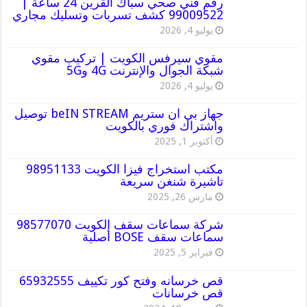
رقم فني صحي سباك القرين 24 ساعة |
99009522 كشف تسربات وتسليك مجاري
يوليو 4, 2026
مقوي سيرفس الكويت | تركيب مقوي
شبكة الجوال والإنترنت 4G و5G
يوليو 4, 2026
جهاز بي ان ستريم beIN STREAM توصيل
واشتراك فوري بالكويت
أكتوبر 1, 2025
مكتب استخراج فيزا الكويت 98951133
تاشيرة شنغن سريعة
مارس 26, 2025
شركة سماعات سقف الكويت 98577070
سماعات سقف BOSE أصلية
فبراير 5, 2025
قص خرسانه وفتح كور تكييف 65932555
قص خرسانات