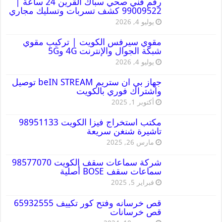
رقم فني صحي سباك القرين 24 ساعة |
99009522 كشف تسربات وتسليك مجاري
يوليو 4, 2026
مقوي سيرفس الكويت | تركيب مقوي
شبكة الجوال والإنترنت 4G و5G
يوليو 4, 2026
جهاز بي ان ستريم beIN STREAM توصيل
واشتراك فوري بالكويت
أكتوبر 1, 2025
مكتب استخراج فيزا الكويت 98951133
تاشيرة شنغن سريعة
مارس 26, 2025
شركة سماعات سقف الكويت 98577070
سماعات سقف BOSE أصلية
فبراير 5, 2025
قص خرسانه وفتح كور تكييف 65932555
قص خرسانات