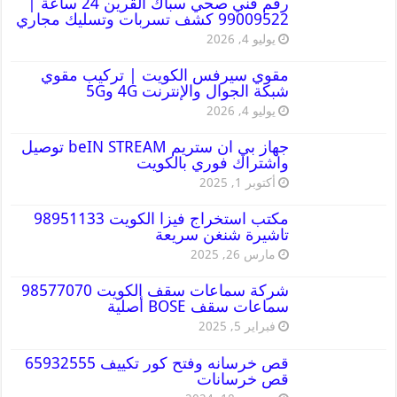
رقم فني صحي سباك القرين 24 ساعة |
99009522 كشف تسربات وتسليك مجاري
يوليو 4, 2026
مقوي سيرفس الكويت | تركيب مقوي
شبكة الجوال والإنترنت 4G و5G
يوليو 4, 2026
جهاز بي ان ستريم beIN STREAM توصيل
واشتراك فوري بالكويت
أكتوبر 1, 2025
مكتب استخراج فيزا الكويت 98951133
تاشيرة شنغن سريعة
مارس 26, 2025
شركة سماعات سقف الكويت 98577070
سماعات سقف BOSE أصلية
فبراير 5, 2025
قص خرسانه وفتح كور تكييف 65932555
قص خرسانات