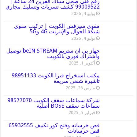
رقم فني صحي سباك القرين 24 ساعة |
99009522 كشف تسربات وتسليك مجاري
يوليو 4, 2026
مقوي سيرفس الكويت | تركيب مقوي
شبكة الجوال والإنترنت 4G و5G
يوليو 4, 2026
جهاز بي ان ستريم beIN STREAM توصيل
واشتراك فوري بالكويت
أكتوبر 1, 2025
مكتب استخراج فيزا الكويت 98951133
تاشيرة شنغن سريعة
مارس 26, 2025
شركة سماعات سقف الكويت 98577070
سماعات سقف BOSE أصلية
فبراير 5, 2025
قص خرسانه وفتح كور تكييف 65932555
قص خرسانات