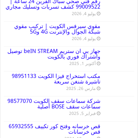
رقم فني صحي سباك القرين 24 ساعة |
99009522 كشف تسربات وتسليك مجاري
يوليو 4, 2026
مقوي سيرفس الكويت | تركيب مقوي
شبكة الجوال والإنترنت 4G و5G
يوليو 4, 2026
جهاز بي ان ستريم beIN STREAM توصيل
واشتراك فوري بالكويت
أكتوبر 1, 2025
مكتب استخراج فيزا الكويت 98951133
تاشيرة شنغن سريعة
مارس 26, 2025
شركة سماعات سقف الكويت 98577070
سماعات سقف BOSE أصلية
فبراير 5, 2025
قص خرسانه وفتح كور تكييف 65932555
قص خرسانات