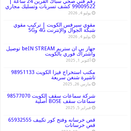
رقم فني صحي سباك القرين 24 ساعة |
99009522 كشف تسربات وتسليك مجاري
يوليو 4, 2026
مقوي سيرفس الكويت | تركيب مقوي
شبكة الجوال والإنترنت 4G و5G
يوليو 4, 2026
جهاز بي ان ستريم beIN STREAM توصيل
واشتراك فوري بالكويت
أكتوبر 1, 2025
مكتب استخراج فيزا الكويت 98951133
تاشيرة شنغن سريعة
مارس 26, 2025
شركة سماعات سقف الكويت 98577070
سماعات سقف BOSE أصلية
فبراير 5, 2025
قص خرسانه وفتح كور تكييف 65932555
قص خرسانات