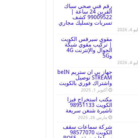
رقم فني صحي سباك
القرين 24 ساعة |
99009522 كشف
تسربات وتسليك مجاري
 4, 2026
مقوي سيرفس الكويت
| تركيب مقوي شبكة
الجوال والإنترنت 4G
و5G
 4, 2026
جهاز بي ان ستريم beIN
STREAM توصيل
واشتراك فوري بالكويت
أكتوبر 1, 2025
مكتب استخراج فيزا
الكويت 98951133
تاشيرة شنغن سريعة
مارس 26, 2025
شركة سماعات سقف
الكويت 98577070
سماعات سقف BOSE