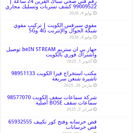
رقم فني صحي سباك القرين 24 ساعة |
99009522 كشف تسربات وتسليك مجاري
يوليو 4, 2026
مقوي سيرفس الكويت | تركيب مقوي
شبكة الجوال والإنترنت 4G و5G
يوليو 4, 2026
جهاز بي ان ستريم beIN STREAM توصيل
واشتراك فوري بالكويت
أكتوبر 1, 2025
مكتب استخراج فيزا الكويت 98951133
تاشيرة شنغن سريعة
مارس 26, 2025
شركة سماعات سقف الكويت 98577070
سماعات سقف BOSE أصلية
فبراير 5, 2025
قص خرسانه وفتح كور تكييف 65932555
قص خرسانات