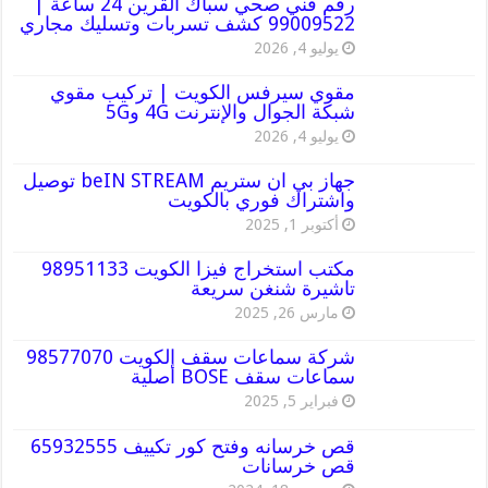
رقم فني صحي سباك القرين 24 ساعة |
99009522 كشف تسربات وتسليك مجاري
يوليو 4, 2026
مقوي سيرفس الكويت | تركيب مقوي
شبكة الجوال والإنترنت 4G و5G
يوليو 4, 2026
جهاز بي ان ستريم beIN STREAM توصيل
واشتراك فوري بالكويت
أكتوبر 1, 2025
مكتب استخراج فيزا الكويت 98951133
تاشيرة شنغن سريعة
مارس 26, 2025
شركة سماعات سقف الكويت 98577070
سماعات سقف BOSE أصلية
فبراير 5, 2025
قص خرسانه وفتح كور تكييف 65932555
قص خرسانات