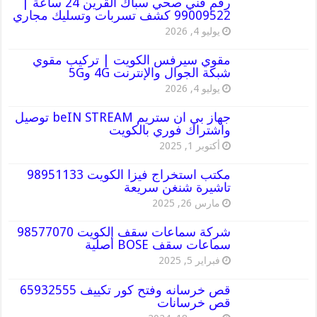
رقم فني صحي سباك القرين 24 ساعة |
99009522 كشف تسربات وتسليك مجاري
يوليو 4, 2026
مقوي سيرفس الكويت | تركيب مقوي
شبكة الجوال والإنترنت 4G و5G
يوليو 4, 2026
جهاز بي ان ستريم beIN STREAM توصيل
واشتراك فوري بالكويت
أكتوبر 1, 2025
مكتب استخراج فيزا الكويت 98951133
تاشيرة شنغن سريعة
مارس 26, 2025
شركة سماعات سقف الكويت 98577070
سماعات سقف BOSE أصلية
فبراير 5, 2025
قص خرسانه وفتح كور تكييف 65932555
قص خرسانات