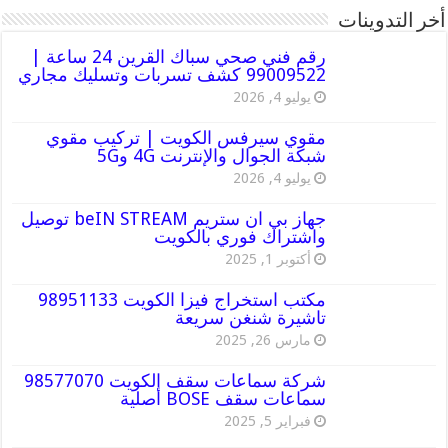
أخر التدوينات
رقم فني صحي سباك القرين 24 ساعة |
99009522 كشف تسربات وتسليك مجاري
يوليو 4, 2026
مقوي سيرفس الكويت | تركيب مقوي
شبكة الجوال والإنترنت 4G و5G
يوليو 4, 2026
جهاز بي ان ستريم beIN STREAM توصيل
واشتراك فوري بالكويت
أكتوبر 1, 2025
مكتب استخراج فيزا الكويت 98951133
تاشيرة شنغن سريعة
مارس 26, 2025
شركة سماعات سقف الكويت 98577070
سماعات سقف BOSE أصلية
فبراير 5, 2025