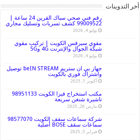
أخر التدوينات
رقم فني صحي سباك القرين 24 ساعة |
99009522 كشف تسربات وتسليك مجاري
يوليو 4, 2026
مقوي سيرفس الكويت | تركيب مقوي
شبكة الجوال والإنترنت 4G و5G
يوليو 4, 2026
جهاز بي ان ستريم beIN STREAM توصيل
واشتراك فوري بالكويت
أكتوبر 1, 2025
مكتب استخراج فيزا الكويت 98951133
تاشيرة شنغن سريعة
مارس 26, 2025
شركة سماعات سقف الكويت 98577070
سماعات سقف BOSE أصلية
فبراير 5, 2025