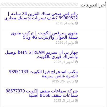
أخر التدوينات
رقم فني صحي سباك القرين 24 ساعة |
99009522 كشف تسربات وتسليك مجاري
يوليو 4, 2026
مقوي سيرفس الكويت | تركيب مقوي
شبكة الجوال والإنترنت 4G و5G
يوليو 4, 2026
جهاز بي ان ستريم beIN STREAM توصيل
واشتراك فوري بالكويت
أكتوبر 1, 2025
مكتب استخراج فيزا الكويت 98951133
تاشيرة شنغن سريعة
مارس 26, 2025
شركة سماعات سقف الكويت 98577070
سماعات سقف BOSE أصلية
فبراير 5, 2025