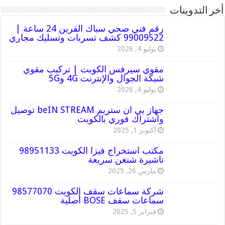
أخر التدوينات
رقم فني صحي سباك القرين 24 ساعة |
99009522 كشف تسربات وتسليك مجاري
يوليو 4, 2026
مقوي سيرفس الكويت | تركيب مقوي
شبكة الجوال والإنترنت 4G و5G
يوليو 4, 2026
جهاز بي ان ستريم beIN STREAM توصيل
واشتراك فوري بالكويت
أكتوبر 1, 2025
مكتب استخراج فيزا الكويت 98951133
تاشيرة شنغن سريعة
مارس 26, 2025
شركة سماعات سقف الكويت 98577070
سماعات سقف BOSE أصلية
فبراير 5, 2025