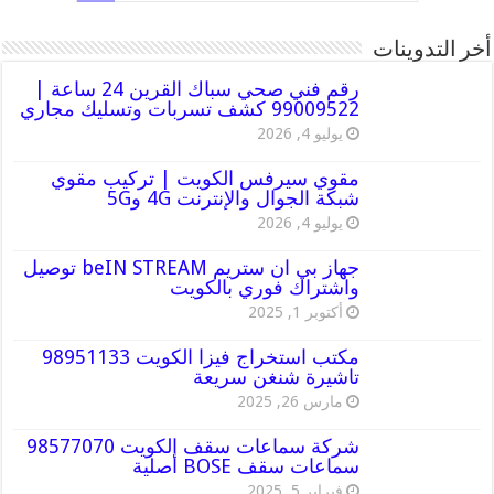
أخر التدوينات
رقم فني صحي سباك القرين 24 ساعة |
99009522 كشف تسربات وتسليك مجاري
يوليو 4, 2026
مقوي سيرفس الكويت | تركيب مقوي
شبكة الجوال والإنترنت 4G و5G
يوليو 4, 2026
جهاز بي ان ستريم beIN STREAM توصيل
واشتراك فوري بالكويت
أكتوبر 1, 2025
مكتب استخراج فيزا الكويت 98951133
تاشيرة شنغن سريعة
مارس 26, 2025
شركة سماعات سقف الكويت 98577070
سماعات سقف BOSE أصلية
فبراير 5, 2025