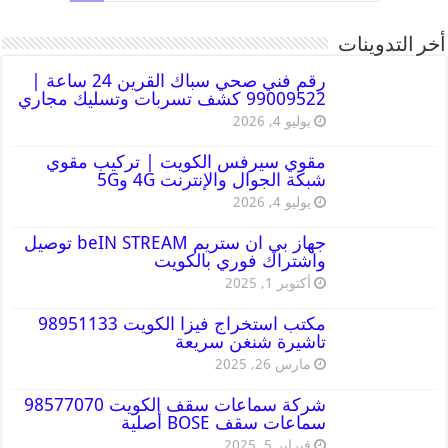
أخر التدوينات
رقم فني صحي سباك القرين 24 ساعة |
99009522 كشف تسربات وتسليك مجاري
يوليو 4, 2026
مقوي سيرفس الكويت | تركيب مقوي
شبكة الجوال والإنترنت 4G و5G
يوليو 4, 2026
جهاز بي ان ستريم beIN STREAM توصيل
واشتراك فوري بالكويت
أكتوبر 1, 2025
مكتب استخراج فيزا الكويت 98951133
تاشيرة شنغن سريعة
مارس 26, 2025
شركة سماعات سقف الكويت 98577070
سماعات سقف BOSE أصلية
فبراير 5, 2025