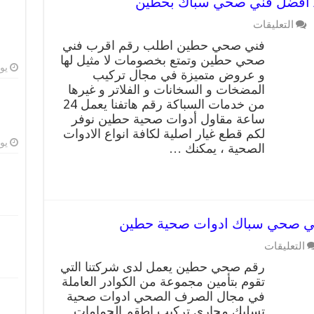
على
التعليقات
فني
فني صحي حطين اطلب رقم اقرب فني
صحي
صحي حطين وتمتع بخصومات لا مثيل لها
حطين
يوليو
و عروض متميزة في مجال تركيب
/
66817766
المضخات و السخانات و الفلاتر و غيرها
/
من خدمات السباكة رقم هاتفنا يعمل 24
افضل
ساعة مقاول أدوات صحية حطين نوفر
فني
لكم قطع غيار اصلية لكافة انواع الادوات
صحي
يوليو
الصحية ، يمكنك …
سباك
بحطين
مغلقة
على
التعليقات
رقم
رقم صحي حطين يعمل لدى شركتنا التي
صحي
تقوم بتأمين مجموعة من الكوادر العاملة
حطين
في مجال الصرف الصحي ادوات صحية
99009522
فني
تسليك مجاري تركيب اطقم الجمامات