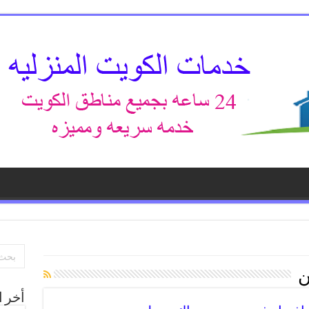
ن
أخر ا