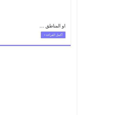
او المناطق …
أكمل القراءة »