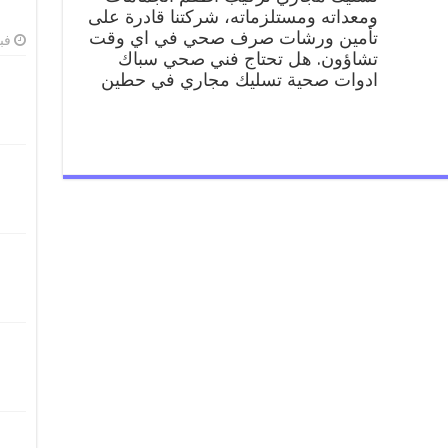
صحي
ومعداته ومستلزماته، شركتنا قادرة على
سباك
تأمين ورشات صرف صحي في اي وقت
فبرا
ادوات
تشاؤون. هل تحتاج فني صحي سباك
صحية
ادوات صحية تسليك مجاري في حطين
حطين
مغلقة