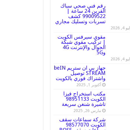
رقم فني صحي سباك
القرين 24 ساعة |
99009522 كشف
تسربات وتسليك مجاري
 4, 2026
مقوي سيرفس الكويت
| تركيب مقوي شبكة
الجوال والإنترنت 4G
و5G
 4, 2026
جهاز بي ان ستريم beIN
STREAM توصيل
واشتراك فوري بالكويت
أكتوبر 1, 2025
مكتب استخراج فيزا
الكويت 98951133
تاشيرة شنغن سريعة
مارس 26, 2025
شركة سماعات سقف
الكويت 98577070
سماعات سقف BOSE