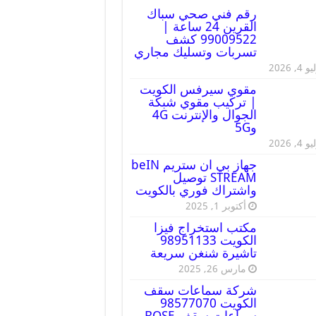
رقم فني صحي سباك
القرين 24 ساعة |
99009522 كشف
تسربات وتسليك مجاري
 4, 2026
مقوي سيرفس الكويت
| تركيب مقوي شبكة
الجوال والإنترنت 4G
و5G
 4, 2026
جهاز بي ان ستريم beIN
STREAM توصيل
واشتراك فوري بالكويت
أكتوبر 1, 2025
مكتب استخراج فيزا
الكويت 98951133
تاشيرة شنغن سريعة
مارس 26, 2025
شركة سماعات سقف
الكويت 98577070
سماعات سقف BOSE