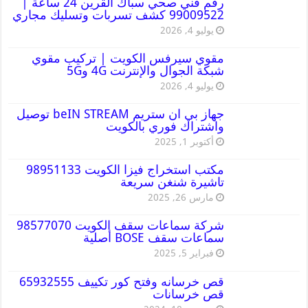
رقم فني صحي سباك القرين 24 ساعة |
99009522 كشف تسربات وتسليك مجاري
يوليو 4, 2026
مقوي سيرفس الكويت | تركيب مقوي
شبكة الجوال والإنترنت 4G و5G
يوليو 4, 2026
جهاز بي ان ستريم beIN STREAM توصيل
واشتراك فوري بالكويت
أكتوبر 1, 2025
مكتب استخراج فيزا الكويت 98951133
تاشيرة شنغن سريعة
مارس 26, 2025
شركة سماعات سقف الكويت 98577070
سماعات سقف BOSE أصلية
فبراير 5, 2025
قص خرسانه وفتح كور تكييف 65932555
قص خرسانات