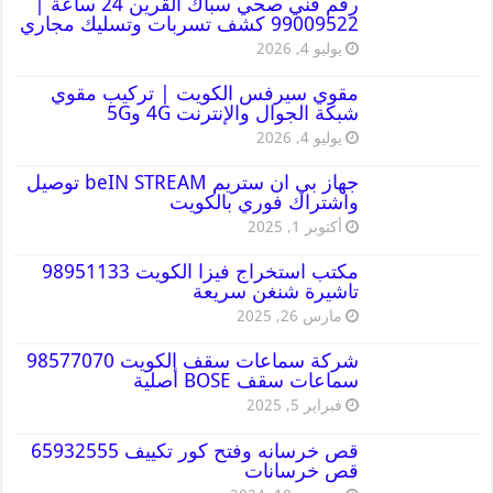
رقم فني صحي سباك القرين 24 ساعة |
99009522 كشف تسربات وتسليك مجاري
يوليو 4, 2026
مقوي سيرفس الكويت | تركيب مقوي
شبكة الجوال والإنترنت 4G و5G
يوليو 4, 2026
جهاز بي ان ستريم beIN STREAM توصيل
واشتراك فوري بالكويت
أكتوبر 1, 2025
مكتب استخراج فيزا الكويت 98951133
تاشيرة شنغن سريعة
مارس 26, 2025
شركة سماعات سقف الكويت 98577070
سماعات سقف BOSE أصلية
فبراير 5, 2025
قص خرسانه وفتح كور تكييف 65932555
قص خرسانات