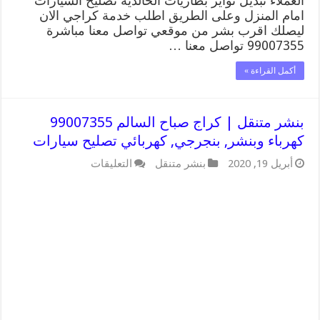
العملاء تبديل تواير بطاريات الخالدية تصليح السيارات
امام المنزل وعلى الطريق اطلب خدمة كراجي الان
ليصلك اقرب بشر من موقعي تواصل معنا مباشرة
99007355 تواصل معنا …
أكمل القراءة »
بنشر متنقل | كراج صباح السالم 99007355
كهرباء وبنشر, بنجرجي, كهربائي تصليح سيارات
على
أبريل 19, 2020
بنشر متنقل
التعليقات
بنشر
متنقل
|
كراج
صباح
السالم
99007355
كهرباء
وبنشر,
بنجرجي,
كهربائي
تصليح