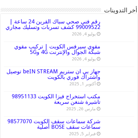
أخر التدوينات
رقم فني صحي سباك القرين 24 ساعة |
99009522 كشف تسربات وتسليك مجاري
يوليو 4, 2026
مقوي سيرفس الكويت | تركيب مقوي
شبكة الجوال والإنترنت 4G و5G
يوليو 4, 2026
جهاز بي ان ستريم beIN STREAM توصيل
واشتراك فوري بالكويت
أكتوبر 1, 2025
مكتب استخراج فيزا الكويت 98951133
تاشيرة شنغن سريعة
مارس 26, 2025
شركة سماعات سقف الكويت 98577070
سماعات سقف BOSE أصلية
فبراير 5, 2025