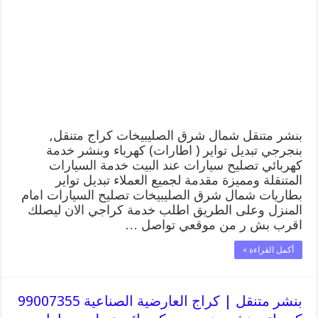
كراج
شمال
شرق
الصليبيخات
99007355
كهرباء
وبنشر,
بنجرجي,
كهربائي
تصليح
سيارات
بنشر متنقل شمال شرق الصليبيخات كراج متنقل,
مغلقة
بنجرجي تبديل تواير ( اطارات) كهرباء وبنشر خدمة
كهربائي تصليح سيارات عند البيت خدمة السيارات
المتنقلة ومميزة مقدمة لجميع العملاء تبديل تواير
بطاريات شمال شرق الصليبيخات تصليح السيارات امام
المنزل وعلى الطريق اطلب خدمة كراجي الان ليصلك
اقرب بش ر من موقعي تواصل …
أكمل القراءة »
بنشر متنقل | كراج العارضية الصناعية 99007355