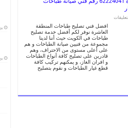
تصليح طباخات المنطقة العاشرة 62224041 رقم فني صيانة طباخات
ر
على
تعليقات
تصليح
افضل فني تصليح طباخات المنطقة
طباخات
يوليو
العاشرة نوفر لكم أفضل خدمة تصليح
المنطقة
طباخات في الكويت حيث أننا لدينا
العاشرة
62224041
مجموعة من فنيين صيانة الطباخات و هم
رقم
على أعلى مستوى من الاحتراف، وهم
فني
قادرين على تصليح كافة أنواع الطباخات
صيانة
يوليو
و افران الغاز، و يمكنهم تركيب كافة
طباخات
قطع غيار الطباخات و نقوم بتصليح
المنطقة
العاشرة
بارخص
الاسعار
مغلقة