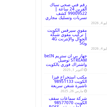
رقم فني صحي سباك
القرين 24 ساعة |
99009522 كشف
تسربات وتسليك مجاري
 4, 2026
مقوي سيرفس الكويت
| تركيب مقوي شبكة
الجوال والإنترنت 4G
و5G
 4, 2026
جهاز بي ان ستريم beIN
STREAM توصيل
واشتراك فوري بالكويت
أكتوبر 1, 2025
مكتب استخراج فيزا
الكويت 98951133
تاشيرة شنغن سريعة
مارس 26, 2025
شركة سماعات سقف
الكويت 98577070
سماعات سقف BOSE