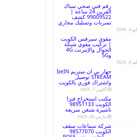
رقم فني صحي سباك
القرين 24 ساعة |
99009522 كشف
تسربات وتسليك مجاري
 4, 2026
مقوي سيرفس الكويت
| تركيب مقوي شبكة
الجوال والإنترنت 4G
و5G
 4, 2026
جهاز بي ان ستريم beIN
STREAM توصيل
واشتراك فوري بالكويت
أكتوبر 1, 2025
مكتب استخراج فيزا
الكويت 98951133
تاشيرة شنغن سريعة
مارس 26, 2025
شركة سماعات سقف
الكويت 98577070
سماعات سقف BOSE