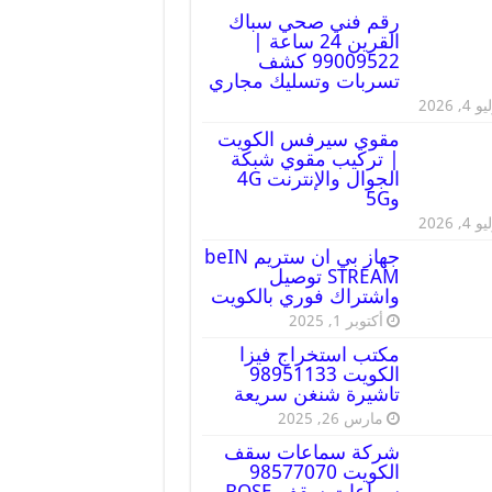
رقم فني صحي سباك
القرين 24 ساعة |
99009522 كشف
تسربات وتسليك مجاري
 4, 2026
مقوي سيرفس الكويت
| تركيب مقوي شبكة
الجوال والإنترنت 4G
و5G
 4, 2026
جهاز بي ان ستريم beIN
STREAM توصيل
واشتراك فوري بالكويت
أكتوبر 1, 2025
مكتب استخراج فيزا
الكويت 98951133
تاشيرة شنغن سريعة
مارس 26, 2025
شركة سماعات سقف
الكويت 98577070
سماعات سقف BOSE