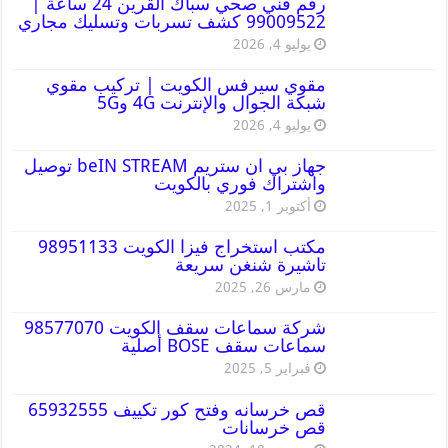
رقم فني صحي سباك القرين 24 ساعة |
99009522 كشف تسربات وتسليك مجاري
يوليو 4, 2026
مقوي سيرفس الكويت | تركيب مقوي
شبكة الجوال والإنترنت 4G و5G
يوليو 4, 2026
جهاز بي ان ستريم beIN STREAM توصيل
واشتراك فوري بالكويت
أكتوبر 1, 2025
مكتب استخراج فيزا الكويت 98951133
تاشيرة شنغن سريعة
مارس 26, 2025
شركة سماعات سقف الكويت 98577070
سماعات سقف BOSE أصلية
فبراير 5, 2025
قص خرسانه وفتح كور تكييف 65932555
قص خرسانات