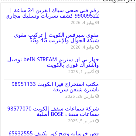
رقم فني صحي سباك القرين 24 ساعة |
99009522 كشف تسربات وتسليك مجاري
يوليو 4, 2026
مقوي سيرفس الكويت | تركيب مقوي
شبكة الجوال والإنترنت 4G و5G
يوليو 4, 2026
جهاز بي ان ستريم beIN STREAM توصيل
واشتراك فوري بالكويت
أكتوبر 1, 2025
مكتب استخراج فيزا الكويت 98951133
تاشيرة شنغن سريعة
مارس 26, 2025
شركة سماعات سقف الكويت 98577070
سماعات سقف BOSE أصلية
فبراير 5, 2025
قص خرسانه وفتح كور تكييف 65932555