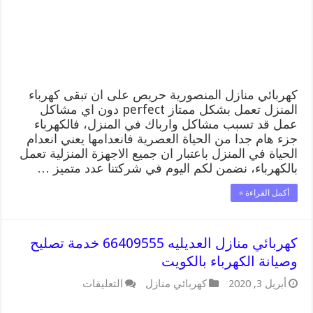
وصيانة
الكهرباء
بالكويت
مغلقة
كهربائي منازل المنصورية حريص على ان تبقى كهرباء
المنزل تعمل بشكل ممتاز perfect دون اي مشاكل
عمل قد تسبب مشاكل وارباك في المنزل، فالكهرباء
جزء هام جدا من الحياة العصرية فانعدامها يعني انعدام
الحياة في المنزل باعتبار ان جميع الاجهزة المنزلية تعمل
بالكهرباء، نضمن لكم اليوم في شركتنا عدد متميز …
أكمل القراءة »
كهربائي منازل العديليه 66409555 خدمة تصليح
وصيانة الكهرباء بالكويت
على
أبريل 3, 2020
كهربائي منازل
التعليقات
كهربائي
منازل