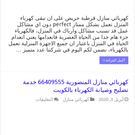
كهربائي منازل قرطبة حريص على ان تبقى كهرباء
المنزل تعمل بشكل ممتاز perfect دون اي مشاكل
عمل قد تسبب مشاكل وارباك في المنزل، فالكهرباء
جزء هام جدا من الحياة العصرية فانعدامها يعني انعدام
الحياة في المنزل باعتبار ان جميع الاجهزة المنزلية تعمل
بالكهرباء، نضمن لكم اليوم في شركتنا عدد متميز …
أكمل القراءة »
كهربائي منازل المنصورية 66409555 خدمة
تصليح وصيانة الكهرباء بالكويت
على
أبريل 3, 2020
كهربائي منازل
التعليقات
كهربائي
منازل
المنصورية
66409555
خدمة
تصليح