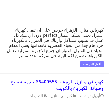
الكهرباء
بالكويت
مغلقة
كهربائي منازل الزهراء حريص على ان تبقى كهرباء
المنزل تعمل بشكل ممتاز perfect دون اي مشاكل
عمل قد تسبب مشاكل وارباك في المنزل، فالكهرباء
جزء هام جدا من الحياة العصرية فانعدامها يعني انعدام
الحياة في المنزل باعتبار ان جميع الاجهزة المنزلية تعمل
بالكهرباء، نضمن لكم اليوم في شركتنا عدد متميز …
أكمل القراءة »
كهربائي منازل الرميثية 66409555 خدمة تصليح
وصيانة الكهرباء بالكويت
على
أبريل 3, 2020
كهربائي منازل
التعليقات
كهربائي
منازل
الرميثية