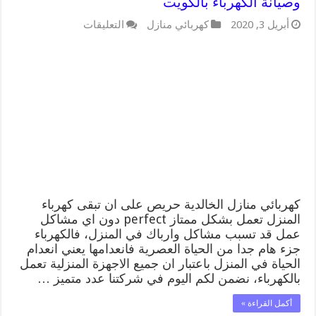
وصيانة الكهرباء بالكويت
على
أبريل 3, 2020
كهربائي منازل
التعليقات
كهربائي
منازل
الخالدية
66409555
خدمة
تصليح
وصيانة
الكهرباء
بالكويت
مغلقة
كهربائي منازل الخالدية حريص على ان تبقى كهرباء
المنزل تعمل بشكل ممتاز perfect دون اي مشاكل
عمل قد تسبب مشاكل وارباك في المنزل، فالكهرباء
جزء هام جدا من الحياة العصرية فانعدامها يعني انعدام
الحياة في المنزل باعتبار ان جميع الاجهزة المنزلية تعمل
بالكهرباء، نضمن لكم اليوم في شركتنا عدد متميز …
أكمل القراءة »