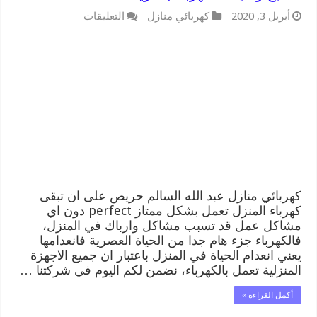
على
أبريل 3, 2020
كهربائي منازل
التعليقات
كهربائي
منازل
عبد
الله
السالم
66409555
خدمة
تصليح
وصيانة
الكهرباء
بالكويت
مغلقة
كهربائي منازل عبد الله السالم حريص على ان تبقى
كهرباء المنزل تعمل بشكل ممتاز perfect دون اي
مشاكل عمل قد تسبب مشاكل وارباك في المنزل،
فالكهرباء جزء هام جدا من الحياة العصرية فانعدامها
يعني انعدام الحياة في المنزل باعتبار ان جميع الاجهزة
المنزلية تعمل بالكهرباء، نضمن لكم اليوم في شركتنا …
أكمل القراءة »