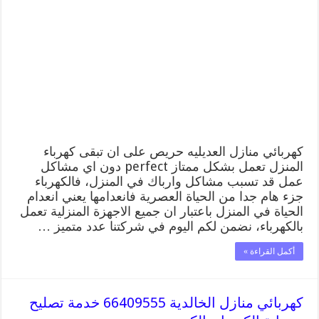
العديليه
66409555
خدمة
تصليح
وصيانة
الكهرباء
بالكويت
مغلقة
كهربائي منازل العديليه حريص على ان تبقى كهرباء
المنزل تعمل بشكل ممتاز perfect دون اي مشاكل
عمل قد تسبب مشاكل وارباك في المنزل، فالكهرباء
جزء هام جدا من الحياة العصرية فانعدامها يعني انعدام
الحياة في المنزل باعتبار ان جميع الاجهزة المنزلية تعمل
بالكهرباء، نضمن لكم اليوم في شركتنا عدد متميز …
أكمل القراءة »
كهربائي منازل الخالدية 66409555 خدمة تصليح