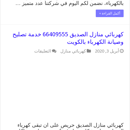
بالكهرباء، نضمن لكم اليوم في شركتنا عدد متميز …
أكمل القراءة »
كهربائي منازل الصديق 66409555 خدمة تصليح
وصيانة الكهرباء بالكويت
على
أبريل 3, 2020
كهربائي منازل
التعليقات
كهربائي
منازل
الصديق
66409555
خدمة
تصليح
وصيانة
الكهرباء
بالكويت
مغلقة
كهربائي منازل الصديق حريص على ان تبقى كهرباء