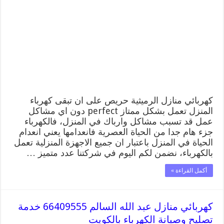
66409555
خدمة
تصليح
وصيانة
الكهرباء
بالكويت
مغلقة
كهربائي منازل الرميثية حريص على ان تبقى كهرباء
المنزل تعمل بشكل ممتاز perfect دون اي مشاكل
عمل قد تسبب مشاكل وارباك في المنزل، فالكهرباء
جزء هام جدا من الحياة العصرية فانعدامها يعني انعدام
الحياة في المنزل باعتبار ان جميع الاجهزة المنزلية تعمل
بالكهرباء، نضمن لكم اليوم في شركتنا عدد متميز …
أكمل القراءة »
كهربائي منازل عبد الله السالم 66409555 خدمة
تصليح وصيانة الكهرباء بالكويت