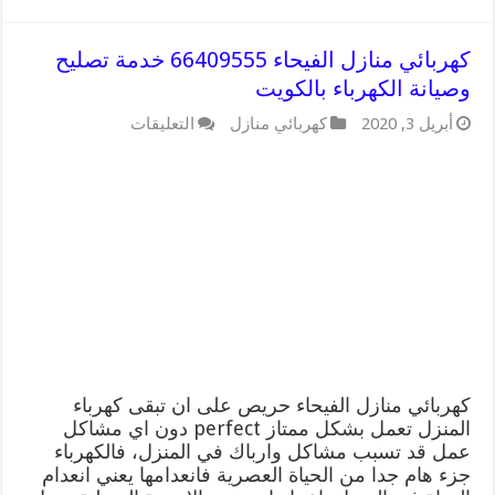
كهربائي منازل الفيحاء 66409555 خدمة تصليح
وصيانة الكهرباء بالكويت
على
أبريل 3, 2020
كهربائي منازل
التعليقات
كهربائي
منازل
الفيحاء
66409555
خدمة
تصليح
وصيانة
الكهرباء
بالكويت
مغلقة
كهربائي منازل الفيحاء حريص على ان تبقى كهرباء
المنزل تعمل بشكل ممتاز perfect دون اي مشاكل
عمل قد تسبب مشاكل وارباك في المنزل، فالكهرباء
جزء هام جدا من الحياة العصرية فانعدامها يعني انعدام