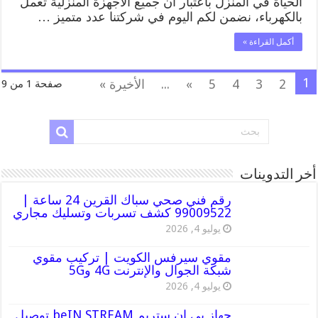
الحياة في المنزل باعتبار ان جميع الاجهزة المنزلية تعمل
بالكهرباء، نضمن لكم اليوم في شركتنا عدد متميز …
أكمل القراءة »
1
2
3
4
5
»
...
الأخيرة »
صفحة 1 من 9
أخر التدوينات
رقم فني صحي سباك القرين 24 ساعة |
99009522 كشف تسربات وتسليك مجاري
يوليو 4, 2026
مقوي سيرفس الكويت | تركيب مقوي
شبكة الجوال والإنترنت 4G و5G
يوليو 4, 2026
جهاز بي ان ستريم beIN STREAM توصيل