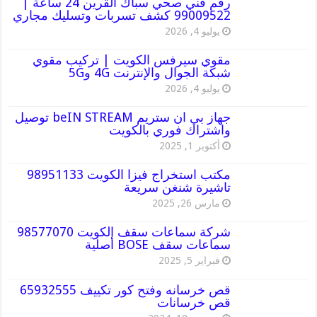
رقم فني صحي سباك القرين 24 ساعة |
99009522 كشف تسربات وتسليك مجاري
يوليو 4, 2026
مقوي سيرفس الكويت | تركيب مقوي
شبكة الجوال والإنترنت 4G و5G
يوليو 4, 2026
جهاز بي ان ستريم beIN STREAM توصيل
واشتراك فوري بالكويت
أكتوبر 1, 2025
مكتب استخراج فيزا الكويت 98951133
تاشيرة شنغن سريعة
مارس 26, 2025
شركة سماعات سقف الكويت 98577070
سماعات سقف BOSE أصلية
فبراير 5, 2025
قص خرسانه وفتح كور تكييف 65932555
قص خرسانات