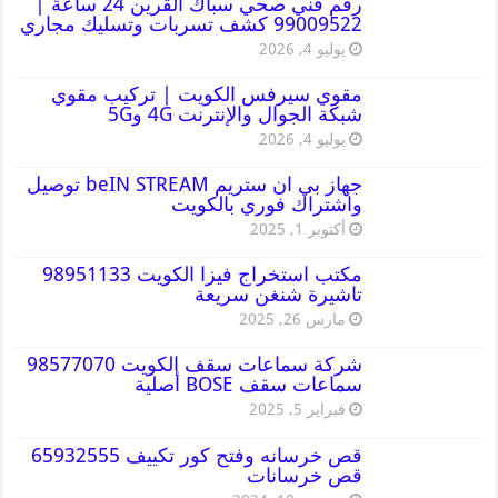
رقم فني صحي سباك القرين 24 ساعة |
99009522 كشف تسربات وتسليك مجاري
يوليو 4, 2026
مقوي سيرفس الكويت | تركيب مقوي
شبكة الجوال والإنترنت 4G و5G
يوليو 4, 2026
جهاز بي ان ستريم beIN STREAM توصيل
واشتراك فوري بالكويت
أكتوبر 1, 2025
مكتب استخراج فيزا الكويت 98951133
تاشيرة شنغن سريعة
مارس 26, 2025
شركة سماعات سقف الكويت 98577070
سماعات سقف BOSE أصلية
فبراير 5, 2025
قص خرسانه وفتح كور تكييف 65932555
قص خرسانات