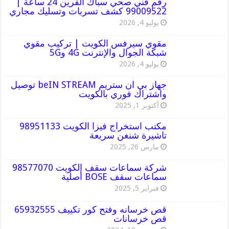
رقم فني صحي سباك القرين 24 ساعة |
99009522 كشف تسربات وتسليك مجاري
يوليو 4, 2026
مقوي سيرفس الكويت | تركيب مقوي
شبكة الجوال والإنترنت 4G و5G
يوليو 4, 2026
جهاز بي ان ستريم beIN STREAM توصيل
واشتراك فوري بالكويت
أكتوبر 1, 2025
مكتب استخراج فيزا الكويت 98951133
تاشيرة شنغن سريعة
مارس 26, 2025
شركة سماعات سقف الكويت 98577070
سماعات سقف BOSE أصلية
فبراير 5, 2025
قص خرسانه وفتح كور تكييف 65932555
قص خرسانات