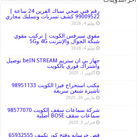
أخر التدوينات
رقم فني صحي سباك القرين 24 ساعة |
99009522 كشف تسربات وتسليك مجاري
يوليو 4, 2026
مقوي سيرفس الكويت | تركيب مقوي
شبكة الجوال والإنترنت 4G و5G
يوليو 4, 2026
جهاز بي ان ستريم beIN STREAM توصيل
واشتراك فوري بالكويت
أكتوبر 1, 2025
مكتب استخراج فيزا الكويت 98951133
تاشيرة شنغن سريعة
مارس 26, 2025
شركة سماعات سقف الكويت 98577070
سماعات سقف BOSE أصلية
فبراير 5, 2025
قص خرسانه وفتح كور تكييف 65932555