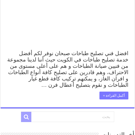
رقم
فني
صيانة
طباخات
صبحان
بارخص
الاسعار
مغلقة
افضل فني تصليح طباخات صبحان نوفر لكم أفضل
خدمة تصليح طباخات في الكويت حيث أننا لدينا مجموعة
من فنيين صيانة الطباخات و هم على أعلى مستوى من
الاحتراف، وهم قادرين على تصليح كافة أنواع الطباخات
و افران الغاز، و يمكنهم تركيب كافة قطع غيار
الطباخات و نقوم بتصليح أعطال فرن …
أكمل القراءة »